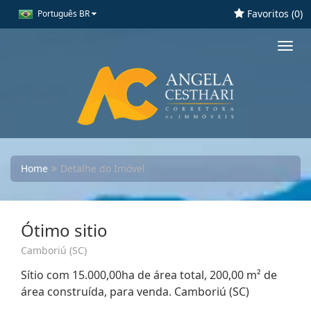
Favoritos (
0
)
Português BR
Toggl
navig
Home
Detalhe do Imóvel
Ótimo sitio
Camboriú (SC)
Sítio com 15.000,00ha de área total, 200,00 m² de
área construída, para venda. Camboriú (SC)