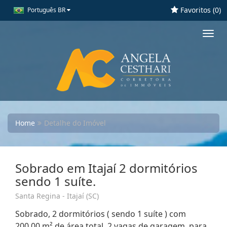
Favoritos (
0
)
Português BR
Toggl
navig
Home
Detalhe do Imóvel
Sobrado em Itajaí 2 dormitórios
sendo 1 suíte.
Santa Regina - Itajaí (SC)
Sobrado, 2 dormitórios ( sendo 1 suíte ) com
200,00 m² de área total, 2 vagas de garagem, para