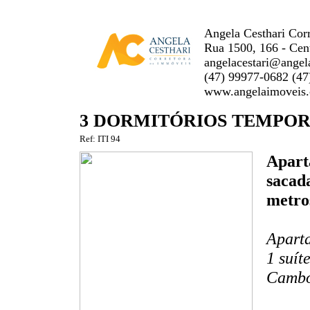
Angela Cesthari Corr
Rua 1500, 166 - Cen
angelacestari@angel
(47) 99977-0682 (47
www.angelaimoveis.
3 DORMITÓRIOS TEMPO
Ref: ITI 94
Apart
sacada
metros
Aparta
1 suít
Cambo